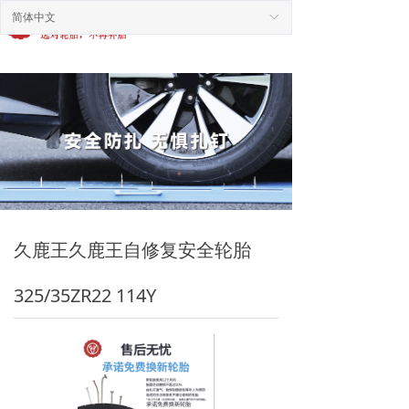
简体中文
ꀅ
끀
久鹿王久鹿王自修复安全轮胎
325/35ZR22 114Y