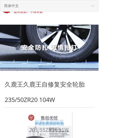
简体中文
ꀅ
끀
久鹿王久鹿王自修复安全轮胎
235/50ZR20 104W